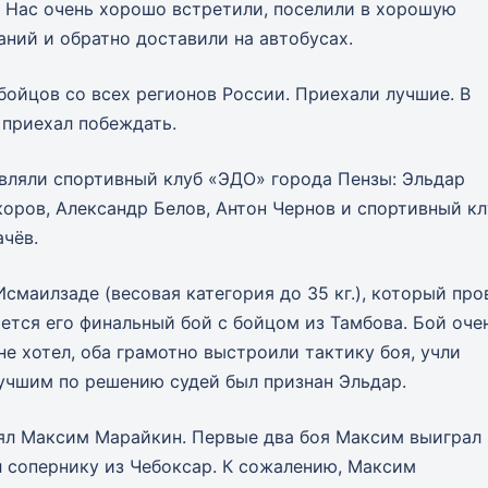
 Нас очень хорошо встретили, поселили в хорошую
аний и обратно доставили на автобусах.
ойцов со всех регионов России. Приехали лучшие. В
 приехал побеждать.
вляли спортивный клуб «ЭДО» города Пензы: Эльдар
оров, Александр Белов, Антон Чернов и спортивный кл
чёв.
смаилзаде (весовая категория до 35 кг.), который про
ается его финальный бой с бойцом из Тамбова. Бой оче
е хотел, оба грамотно выстроили тактику боя, учли
лучшим по решению судей был признан Эльдар.
анял Максим Марайкин. Первые два боя Максим выиграл
л сопернику из Чебоксар. К сожалению, Максим