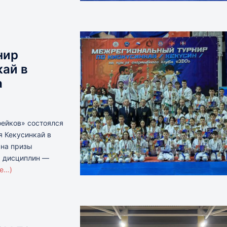
нир
кай в
а
оейков» состоялся
я Кекусинкай в
 на призы
а дисциплин —
ее…)