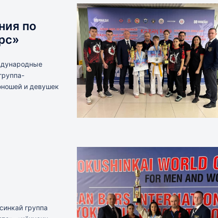
ния по
рс»
еждународные
группа-
юношей и девушек
усинкай группа