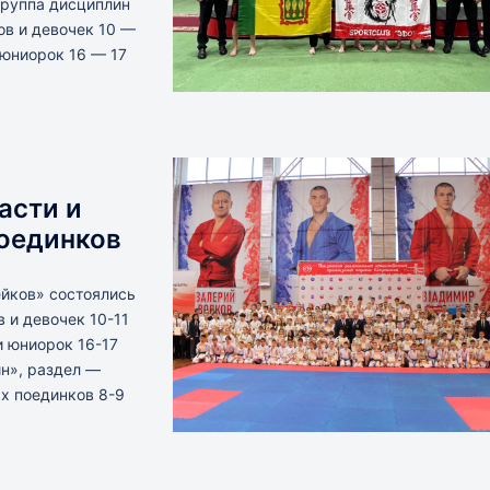
группа дисциплин
ов и девочек 10 —
 юниорок 16 — 17
асти и
поединков
ейков» состоялись
 и девочек 10-11
и юниорок 16-17
ин», раздел —
ых поединков 8-9