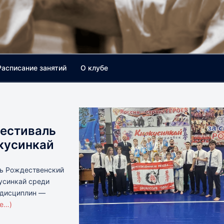
Расписание занятий
О клубе
Фестиваль
кусинкай
ись Рождественский
усинкай среди
 дисциплин —
ее…)