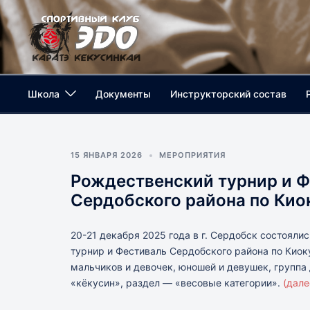
Перейти
к
содержимому
Путь
Школа
Документы
Инструкторский состав
в
ЭДО
15 ЯНВАРЯ 2026
МЕРОПРИЯТИЯ
Рождественский турнир и 
(Каратэ
Сердобского района по Кио
Кекусинкай
20-21 декабря 2025 года в г. Сердобск состоял
турнир и Фестиваль Сердобского района по Киок
в
мальчиков и девочек, юношей и девушек, группа
«кёкусин», раздел — «весовые категории».
(дал