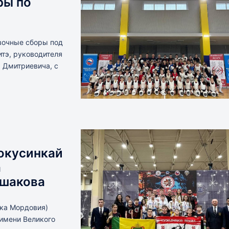
ры по
вочные сборы под
тэ, руководителя
 Дмитриевича, с
окусинкай
а
Ушакова
ика Мордовия)
 имени Великого