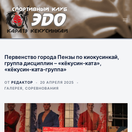
Перейти
к
Пер
содержимому
ме
Первенство города Пензы по киокусинкай,
группа дисциплин – «кёкусин-ката»,
«кёкусин-ката-группа»
ОТ
РЕДАКТОР
20 АПРЕЛЯ 2025
ГАЛЕРЕЯ
,
СОРЕВНОВАНИЯ