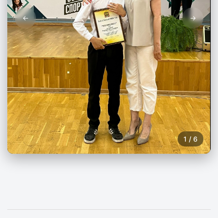
←
→
1
/
6
Навигация