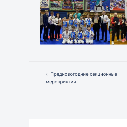
Навигация
Предновогодние секционные
записи
мероприятия.