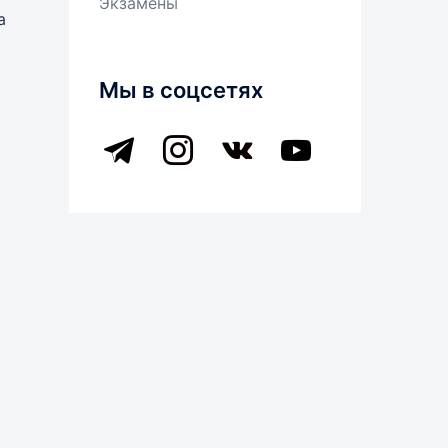
Экзамены
а
Мы в соцсетях
telegram
instagram
vkontakte
youtube