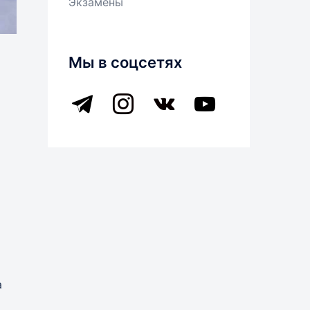
Экзамены
Мы в соцсетях
telegram
instagram
vkontakte
youtube
а