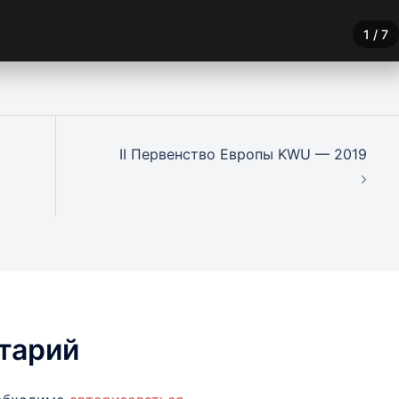
1
/
7
II Первенство Европы KWU — 2019
тарий