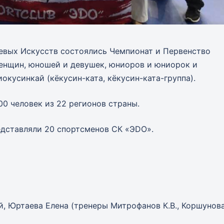
оевых Искусств состоялись Чемпионат и Первенство
енщин, юношей и девушек, юниоров и юниорок и
кусинкай (кёкусин-ката, кёкусин-ката-группа).
00 человек из 22 регионов страны.
дставляли 20 спортсменов СК «ЭDО».
, Юртаева Елена (тренеры Митрофанов К.В., Коршунов